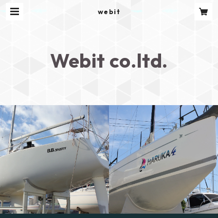
webit
Webit co.ltd.