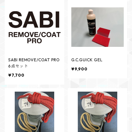
SABI REMOVE/COAT PRO
G.C.GUICK GEL
6点セット
¥9,900
¥7,700